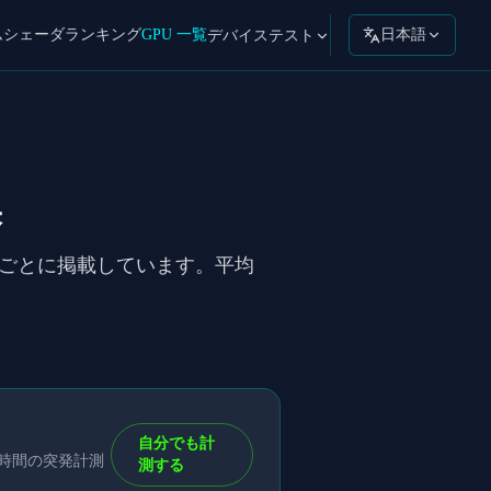
ムシェーダ
ランキング
GPU 一覧
日本語
デバイステスト
果
API ごとに掲載しています。平均
自分でも計
短時間の突発計測
測する