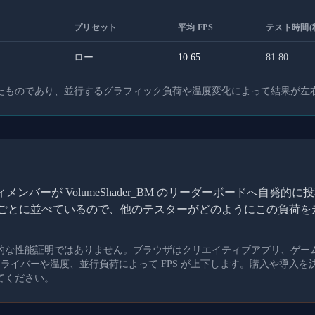
プリセット
平均 FPS
テスト時間(
ロー
10.65
81.80
たものであり、並行するグラフィック負荷や温度変化によって結果が左
ンバーが VolumeShader_BM のリーダーボードへ自発
I ごとに並べているので、他のテスターがどのようにこの負荷
的な性能証明ではありません。ブラウザはクリエイティブアプリ、ゲー
、ドライバーや温度、並行負荷によって FPS が上下します。購入や導入
てください。