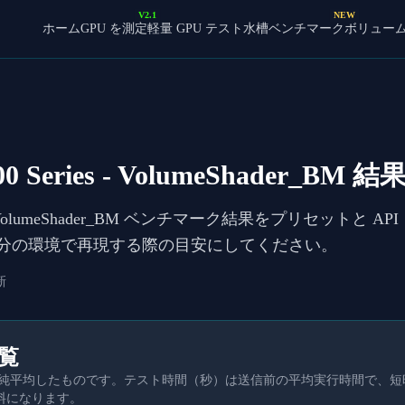
V2.1
NEW
ホーム
GPU を測定
軽量 GPU テスト
水槽ベンチマーク
ボリュー
 Series
- VolumeShader_BM 結
VolumeShader_BM ベンチマーク結果をプリセットと 
自分の環境で再現する際の目安にしてください。
新
一覧
を単純平均したものです。テスト時間（秒）は送信前の平均実行時間で、
料になります。