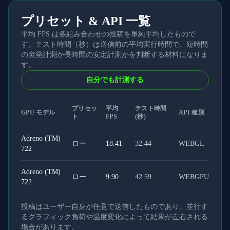
プリセット & API 一覧
平均 FPS は各組み合わせの投稿を単純平均したもので
す。テスト時間（秒）は送信前の平均実行時間で、短時間
の突発計測か長時間の安定計測かを判断する材料になりま
す。
自分でも計測する
プリセッ
平均
テスト時間
GPU モデル
API 種別
ト
FPS
(秒)
Adreno (TM)
ロー
18.41
32.44
WEBGL
722
Adreno (TM)
ロー
9.90
42.59
WEBGPU
722
投稿はユーザー自身が任意で送信したものであり、並行す
るグラフィック負荷や温度変化によって結果が左右される
場合があります。